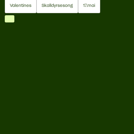
Valentines
Skalldyrsesong
17.mai