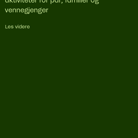
aktiviteter for par, familier og
vennegjenger
Les videre