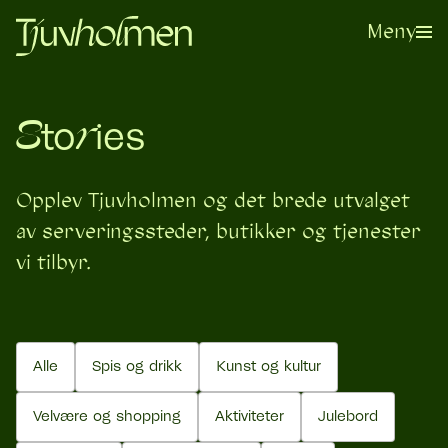
Meny
r
S
to
ies
Opplev Tjuvholmen og det brede utvalget
av serveringssteder, butikker og tjenester
vi tilbyr.
Meld deg på vårt nyhetsbrev
Alle
Spis og drikk
Kunst og kultur
Velvære og shopping
Aktiviteter
Julebord