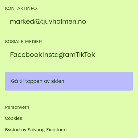
KONTAKTINFO
marked@​tjuvholmen.no
SOSIALE MEDIER
Facebook
Instagram
TikTok
Gå til toppen av siden
Personvern
Cookies
Bysted av
Selvaag Eiendom