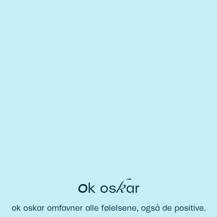
k
o
k os
ar
ok oskar omfavner alle følelsene, også de positive.