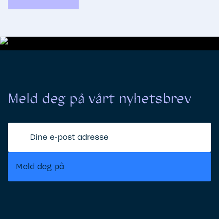
Meld deg på vårt nyhetsbrev
Dine
e-
post
Meld deg på
adresse