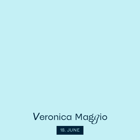
g
V
eronica Mag
io
18. JUNE