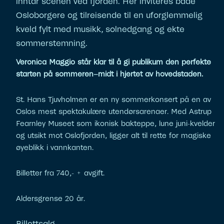
inntar scenen ved fjorden. Her inviteres både
Osloborgere og tilreisende til en uforglemmelig
kveld fylt med musikk, solnedgang og ekte
sommerstemning.
Veronica Maggio står klar til å gi publikum den perfekte
starten på sommeren–midt i hjertet av hovedstaden.
St. Hans Tjuvholmen er en ny sommerkonsert på en av
Oslos mest spektakulære utendørsarenaer. Med Astrup
Fearnley Museet som ikonisk bakteppe, lune juni-kvelder
og utsikt mot Oslofjorden, ligger alt til rette for magiske
øyeblikk i vannkanten.
Billetter fra 740,- + avgift.
Aldersgrense 20 år.
Billettsalg