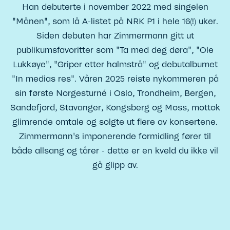
Han debuterte i november 2022 med singelen
"Månen", som lå A-listet på NRK P1 i hele 16(!) uker.
Siden debuten har Zimmermann gitt ut
publikumsfavoritter som "Ta med deg døra", "Ole
Lukkøye", "Griper etter halmstrå" og debutalbumet
"In medias res". Våren 2025 reiste nykommeren på
sin første Norgesturné i Oslo, Trondheim, Bergen,
Sandefjord, Stavanger, Kongsberg og Moss, mottok
glimrende omtale og solgte ut flere av konsertene.
Zimmermann's imponerende formidling fører til
både allsang og tårer - dette er en kveld du ikke vil
gå glipp av.