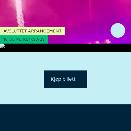
AVSLUTTET ARRANGEMENT
Toggl
18. JUNE KL.17.30-23
soun
Kjøp billett