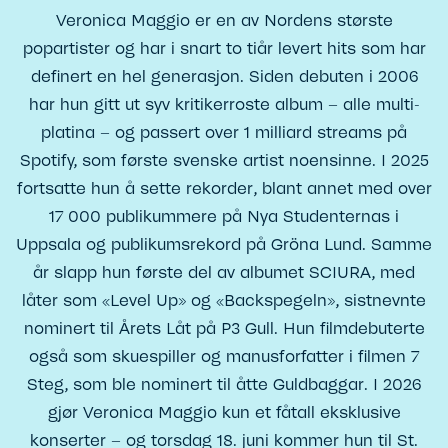
Veronica Maggio er en av Nordens største
popartister og har i snart to tiår levert hits som har
definert en hel generasjon. Siden debuten i 2006
har hun gitt ut syv kritikerroste album – alle multi-
platina – og passert over 1 milliard streams på
Spotify, som første svenske artist noensinne. I 2025
fortsatte hun å sette rekorder, blant annet med over
17 000 publikummere på Nya Studenternas i
Uppsala og publikumsrekord på Gröna Lund. Samme
år slapp hun første del av albumet SCIURA, med
låter som «Level Up» og «Backspegeln», sistnevnte
nominert til Årets Låt på P3 Gull. Hun filmdebuterte
også som skuespiller og manusforfatter i filmen 7
Steg, som ble nominert til åtte Guldbaggar. I 2026
gjør Veronica Maggio kun et fåtall eksklusive
konserter – og torsdag 18. juni kommer hun til St.