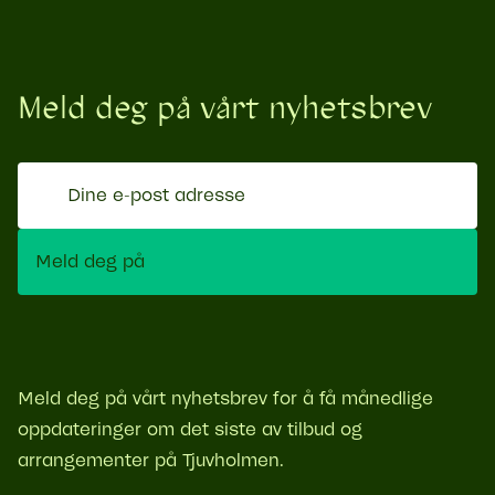
Meld deg på vårt nyhetsbrev
Dine
e-
post
Meld deg på
adresse
Meld deg på vårt nyhetsbrev for å få månedlige
oppdateringer om det siste av tilbud og
arrangementer på Tjuvholmen.