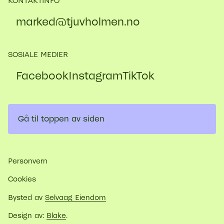
KONTAKTINFO
marked@​tjuvholmen.no
SOSIALE MEDIER
Facebook
Instagram
TikTok
Gå til toppen av siden
Personvern
Cookies
Bysted av
Selvaag Eiendom
Design av:
Blake
.