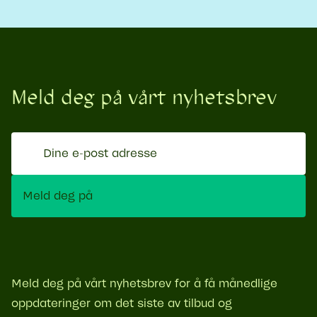
Meld deg på vårt nyhetsbrev
Dine
e-
post
Meld deg på
adresse
Meld deg på vårt nyhetsbrev for å få månedlige
oppdateringer om det siste av tilbud og