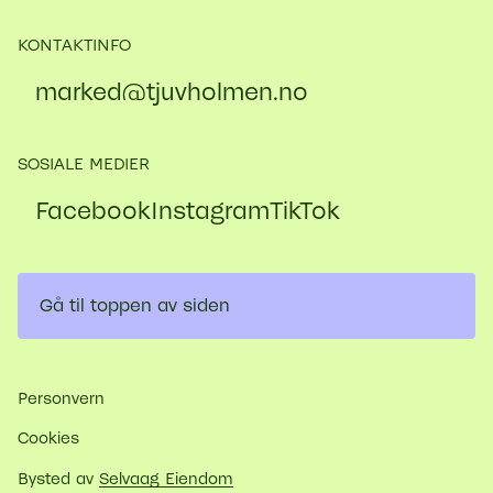
KONTAKTINFO
marked@​tjuvholmen.no
SOSIALE MEDIER
Facebook
Instagram
TikTok
Gå til toppen av siden
Personvern
Cookies
Bysted av
Selvaag Eiendom