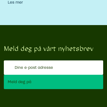
Les mer
Meld deg på vårt nyhetsbrev
Dine
e-
post
Meld deg på
adresse