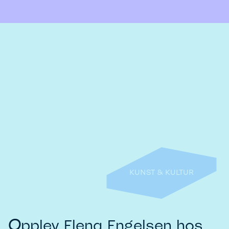
KUNST & KULTUR
O
pplev Elena Engelsen hos