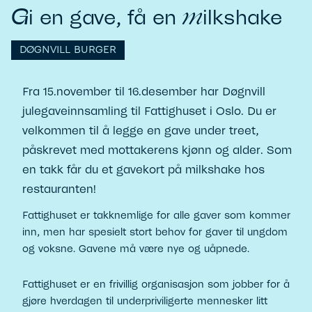
m
G
i en gave, få en
ilkshake
DØGNVILL BURGER
Fra 15.november til 16.desember har Døgnvill
julegaveinnsamling til Fattighuset i Oslo. Du er
velkommen til å legge en gave under treet,
påskrevet med mottakerens kjønn og alder. Som
en takk får du et gavekort på milkshake hos
restauranten!
Fattighuset er takknemlige for alle gaver som kommer
inn, men har spesielt stort behov for gaver til ungdom
og voksne. Gavene må være nye og uåpnede.
Fattighuset er en frivillig organisasjon som jobber for å
gjøre hverdagen til underpriviligerte mennesker litt