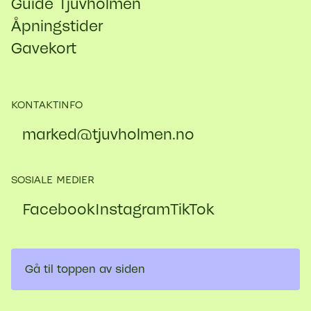
Guide Tjuvholmen
Åpningstider
Gavekort
KONTAKTINFO
marked@​tjuvholmen.no
SOSIALE MEDIER
Facebook
Instagram
TikTok
Gå til toppen av siden